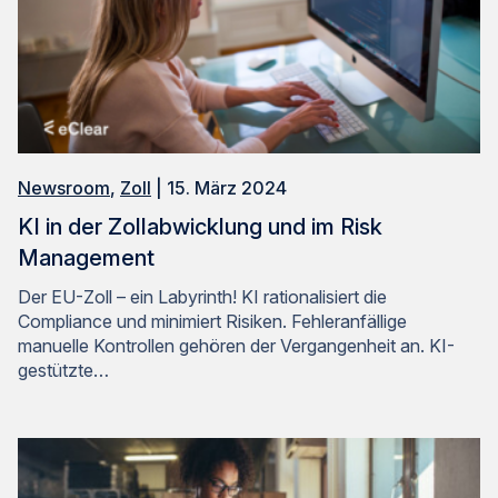
Shop URL
Jahresumsatz*
Newsroom
,
Zoll
| 15. März 2024
KI in der Zollabwicklung und im Risk
Produktinteresse*
Management
Der EU-Zoll – ein Labyrinth! KI rationalisiert die
Compliance und minimiert Risiken. Fehleranfällige
Jährliches Sendungsvolumen*
manuelle Kontrollen gehören der Vergangenheit an. KI-
gestützte…
Nachricht*