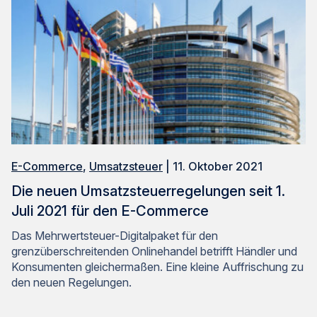
* Pflichtfeld
Anti-Roboter-Verifizierung
Hier klicken
Friendly
Captcha ⇗
Individuelle Beratung
Sie haben Fragen zu unseren Produkten? eClears
Expertenteam antwortet und stellt Ihnen die für Sie und
Ihre Mandanten passende Integrationslösung vor.
E-Commerce
,
Umsatzsteuer
| 11. Oktober 2021
Lassen Sie uns Ihre Anfrage bitte über das
Kontaktformular zukommen. Wir melden uns zeitnah bei
Die neuen Umsatzsteuerregelungen seit 1.
Ihnen zurück.
Juli 2021 für den E-Commerce
Das Mehrwertsteuer-Digitalpaket für den
grenzüberschreitenden Onlinehandel betrifft Händler und
Konsumenten gleichermaßen. Eine kleine Auffrischung zu
den neuen Regelungen.