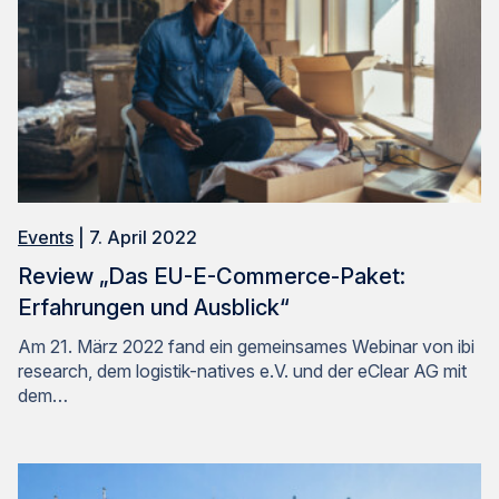
Events
| 7. April 2022
Review „Das EU-E-Commerce-Paket:
Ich stimme der Verarbeitung meiner persönlichen
Daten durch die eClear AG wie in der
Erfahrungen und Ausblick“
Datenschutzerklärung
beschrieben zu. Diese Seite
ist durch reCAPTCHA geschützt und es gelten die
Am 21. März 2022 fand ein gemeinsames Webinar von ibi
Google
Datenschutzbestimmungen
und
research, dem logistik-natives e.V. und der eClear AG mit
Nutzungsbedingungen
.
dem…