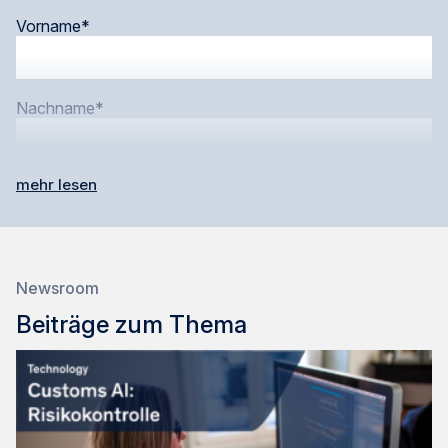
Vorname*
Bitte
Nachname*
lasse
dieses
Feld
leer.
mehr lesen
Unternehmen*
E-Mail*
Newsroom
Beiträge zum Thema
Telefonnummer*
Land*