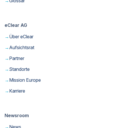
→
Glossar
Klicken auf „White Paper herunterladen“ erkläre
ich mich damit einverstanden, hierfür künftig von
der eClear AG per E-Mail regelmäßig
Informationen zu Produkten, Angeboten und
eClear AG
Aktionen, Fachbeiträgen, Veranstaltungs- und
Webinarhinweisen zu erhalten. Die Abmeldung ist
→
Über eClear
jederzeit für die Zukunft möglich. Weitere
Informationen können Sie unserer
→
Aufsichtsrat
Datenschutzerklärung
entnehmen.*
→
Partner
→
Standorte
→
Mission Europe
→
Karriere
Newsroom
→
News