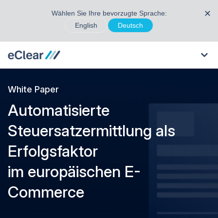
✕
Wählen Sie Ihre bevorzugte Sprache:
English
Deutsch
White Paper
Automatisierte
Steuersatzermittlung als
Erfolgsfaktor
im europäischen E-
Commerce