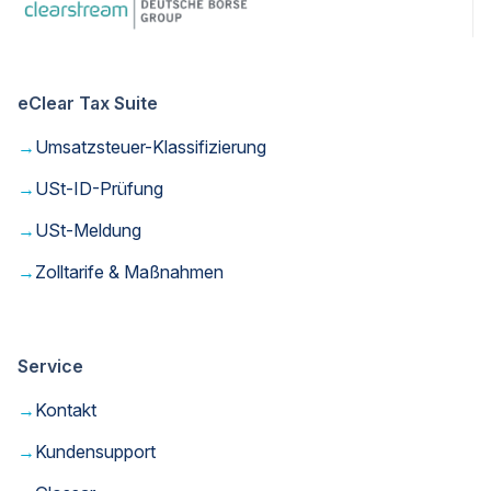
AG
Veröffentlicht: Januar
2022
eClear Tax Suite
→
Umsatzsteuer-Klassifizierung
Vorname*
→
USt-ID-Prüfung
→
USt-Meldung
Nachname*
→
Zolltarife & Maßnahmen
E-Mail*
Service
→
Kontakt
* Pflichtfeld
→
Kundensupport
Mit Eingabe meiner personenbezogenen Daten
(Vor- und Nachname, E-Mail-Adresse) und