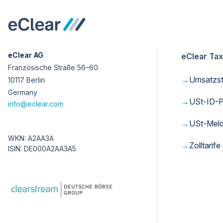
eClear AG
eClear Tax
Französische Straße 56–60
→
Umsatzste
10117 Berlin
Germany
→
USt-ID-P
info@eclear.com
→
USt-Mel
WKN: A2AA3A
→
Zolltari
ISIN: DE000A2AA3A5