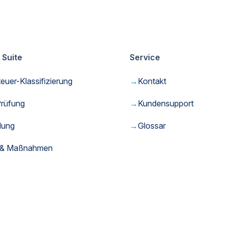
 Suite
Service
uer-Klassifizierung
→
Kontakt
rüfung
→
Kundensupport
dung
→
Glossar
fe & Maßnahmen