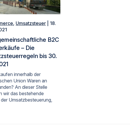
merce
,
Umsatzsteuer
| 18.
021
gemeinschaftliche B2C
erkäufe – Die
zsteuerregeln bis 30.
2021
kaufen innerhalb der
ischen Union Waren an
unden? An dieser Stelle
rn wir das bestehende
 der Umsatzbesteuerung,