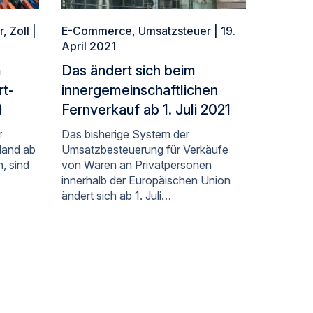
r
,
Zoll
|
E-Commerce
,
Umsatzsteuer
| 19.
April 2021
m
Das ändert sich beim
rt-
innergemeinschaftlichen
)
Fernverkauf ab 1. Juli 2021
r
Das bisherige System der
land ab
Umsatzbesteuerung für Verkäufe
n, sind
von Waren an Privatpersonen
innerhalb der Europäischen Union
ändert sich ab 1. Juli…