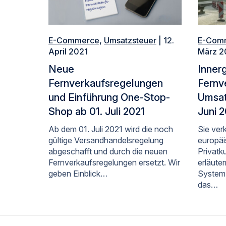
E-Commerce
,
Umsatzsteuer
| 12.
E-Com
April 2021
März 2
Neue
Inner
Fernverkaufsregelungen
Fernv
und Einführung One-Stop-
Umsat
Shop ab 01. Juli 2021
Juni 
Ab dem 01. Juli 2021 wird die noch
Sie ver
gültige Versandhandelsregelung
europä
abgeschafft und durch die neuen
Privatk
Fernverkaufsregelungen ersetzt. Wir
erläute
geben Einblick…
System
das…