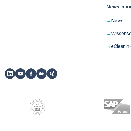
Newsroo
→
News
→
Wissens
→
eClear in