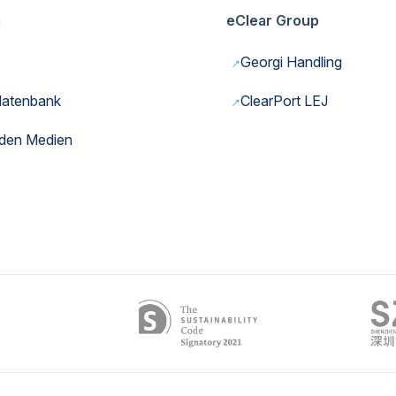
m
eClear Group
→
Georgi Handling
→
datenbank
ClearPort LEJ
 den Medien