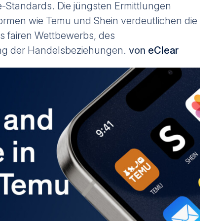
Standards. Die jüngsten Ermittlungen
rmen wie Temu und Shein verdeutlichen die
es fairen Wettbewerbs, des
ng der Handelsbeziehungen.
von
eClear