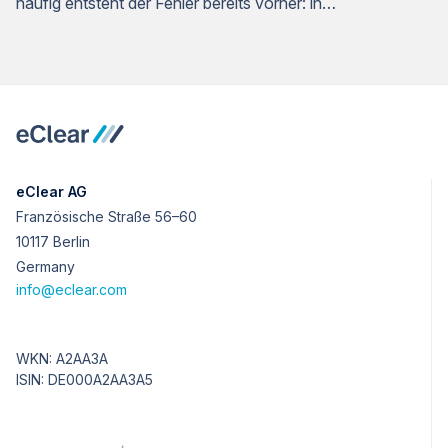
häufig entsteht der Fehler bereits vorher: in…
eClear AG
Französische Straße 56–60
10117 Berlin
Germany
info@eclear.com
WKN: A2AA3A
ISIN: DE000A2AA3A5