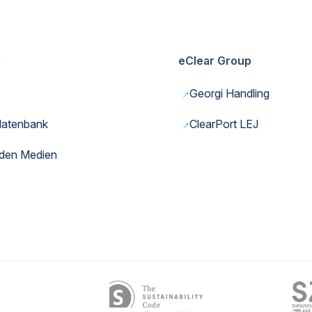
m
eClear Group
→
Georgi Handling
→
datenbank
ClearPort LEJ
 den Medien