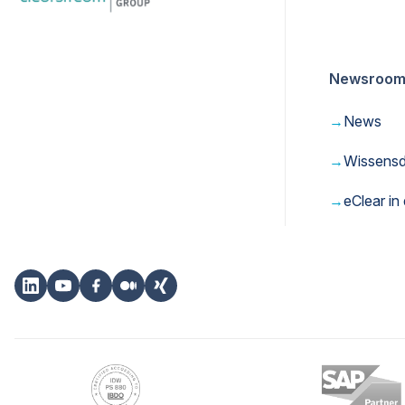
Newsroo
→
News
→
Wissens
→
eClear in