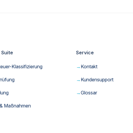
 Suite
Service
uer-Klassifizierung
→
Kontakt
rüfung
→
Kundensupport
dung
→
Glossar
fe & Maßnahmen