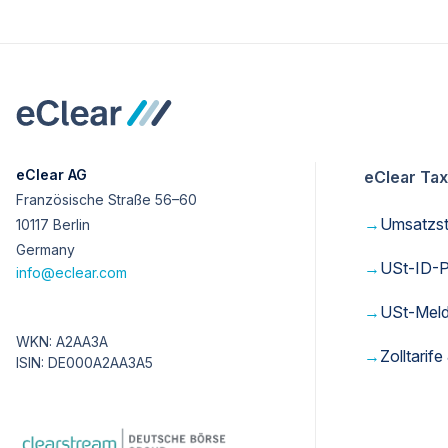
eClear AG
eClear Tax
Französische Straße 56–60
→
Umsatzste
10117 Berlin
Germany
→
USt-ID-P
info@eclear.com
→
USt-Mel
WKN: A2AA3A
→
Zolltari
ISIN: DE000A2AA3A5