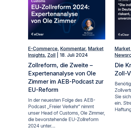
E-Commerce
,
Kommentar
,
Market
Market 
Insights
,
Zoll
| 18. Juli 2024
Newsr
Zollreform, die Zweite –
Die Kr
Expertenanalyse von Ole
Zoll-
Zimmer im AEB-Podcast zur
Benötig
EU-Reform
Zollvert
Sie sic
In der neuesten Folge des AEB-
ein. St
Podcast „Freier Verkehr“ nimmt
Haftun
unser Head of Customs, Ole Zimmer,
die bevorstehende EU-Zollreform
2024 unter…