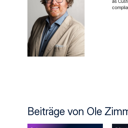
as Cust
complia
Beiträge von Ole Zim