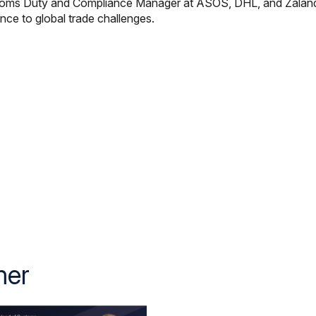
oms Duty and Compliance Manager at ASOS, DHL, and Zalando, 
nce to global trade challenges.
mer