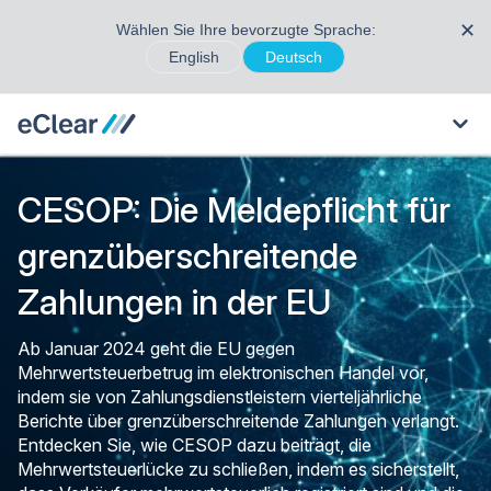
✕
Wählen Sie Ihre bevorzugte Sprache:
English
Deutsch
CESOP: Die Meldepflicht für
grenzüberschreitende
Zahlungen in der EU
Ab Januar 2024 geht die EU gegen
Mehrwertsteuerbetrug im elektronischen Handel vor,
indem sie von Zahlungsdienstleistern vierteljährliche
Berichte über grenzüberschreitende Zahlungen verlangt.
Entdecken Sie, wie CESOP dazu beiträgt, die
Mehrwertsteuerlücke zu schließen, indem es sicherstellt,