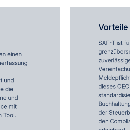
Vorteil
SAF-T ist f
grenzübersc
en einen
zuverlässig
enerfassung
Vereinfachu
Meldepflich
t und
dieses OECD
ie die
standardisie
eme und
Buchhaltung
nce mit
der Steuerb
 Tool.
den Compli