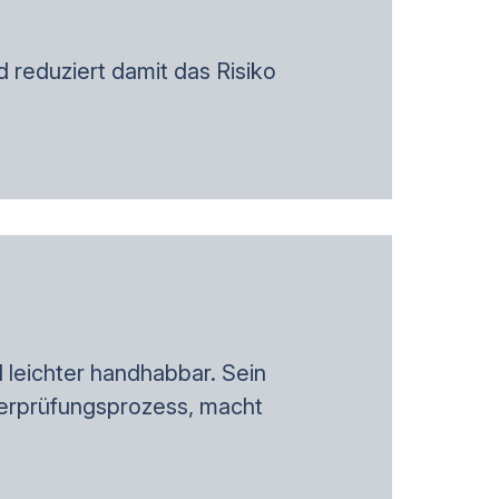
 reduziert damit das Risiko
 leichter handhabbar. Sein
berprüfungsprozess, macht