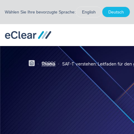
Wählen Sie Ihre bevorzugte Sprache:
English
Deutsch
·
Thema
·
SAF-T verstehen: Leitfaden für de